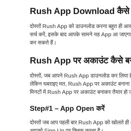
Rush App Download कैसे क
दोस्तों Rush App को डाउनलोड करना बहुत ही 
सर्च करें, इसके बाद आपके सामने यह App आ जाएग
कर सकते हैं।
Rush App पर अकाउंट कैसे बन
दोस्तों, जब आपने Rush App डाउनलोड कर लिया है
लेकिन घबराइए मत, Rush App पर अकाउंट बनाना ब
मिनटों में Rush App पर अकाउंट बनाकर तैयार हो 
Step#1 – App Open करें
दोस्तों जब आप पहली बार Rush App को खोलते ह
आपको Sign Up पर क्लिक करना है।