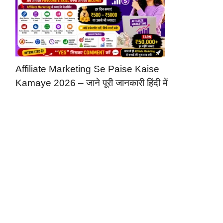
Affiliate Marketing Se Paise Kaise
Kamaye 2026 – जाने पूरी जानकारी हिंदी में