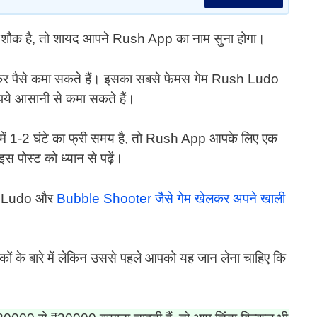
 का शौक है, तो शायद आपने Rush App का नाम सुना होगा।
लकर पैसे कमा सकते हैं। इसका सबसे फेमस गेम Rush Ludo
ये आसानी से कमा सकते हैं।
ें 1-2 घंटे का फ्री समय है, तो Rush App आपके लिए एक
पोस्ट को ध्यान से पढ़ें।
पर Ludo और
Bubble Shooter जैसे गेम खेलकर अपने खाली
कों के बारे में लेकिन उससे पहले आपको यह जान लेना चाहिए कि