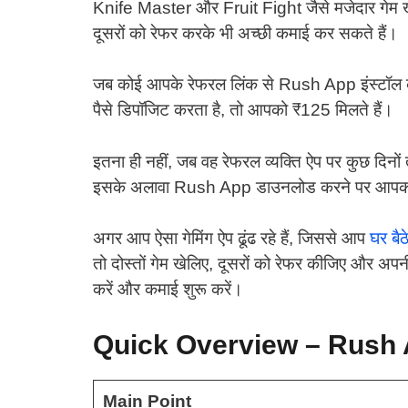
Knife Master और Fruit Fight जैसे मजेदार गेम ख
दूसरों को रेफर करके भी अच्छी कमाई कर सकते हैं।
जब कोई आपके रेफरल लिंक से Rush App इंस्टॉल करत
पैसे डिपॉजिट करता है, तो आपको ₹125 मिलते हैं।
इतना ही नहीं, जब वह रेफरल व्यक्ति ऐप पर कुछ दि
इसके अलावा Rush App डाउनलोड करने पर आपको
अगर आप ऐसा गेमिंग ऐप ढूंढ रहे हैं, जिससे आप
घर बैठ
तो दोस्तों गेम खेलिए, दूसरों को रेफर कीजिए औ
करें और कमाई शुरू करें।
Quick Overview –
Rush 
Main Point