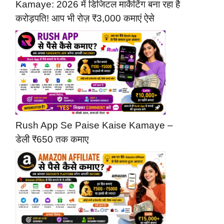
Kamaye: 2026 में डिजिटल मार्केटिंग बना रहा है
करोड़पति! आप भी रोज़ ₹3,000 कमाएं ऐसे
Rush App Se Paise Kaise Kamaye –
डेली ₹650 तक कमाए