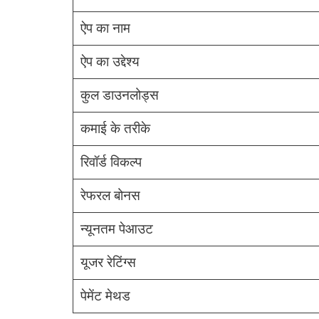
ऐप का नाम
ऐप का उद्देश्य
कुल डाउनलोड्स
कमाई के तरीके
रिवॉर्ड विकल्प
रेफरल बोनस
न्यूनतम पेआउट
यूजर रेटिंग्स
पेमेंट मेथड