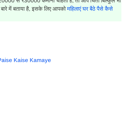
₹20000 से ₹30000 कमाना चाहती हैं, तो आप चिंता बिल्कुल भी
े बारे में बताया है, इसके लिए आपको
महिलाएं घर बैठे पैसे कैसे
Paise Kaise Kamaye