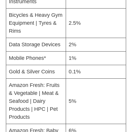
Instruments
Bicycles & Heavy Gym
Equipment | Tyres &
2.5%
Rims
Data Storage Devices
2%
Mobile Phones*
1%
Gold & Silver Coins
0.1%
Amazon Fresh: Fruits
& Vegetable | Meat &
Seafood | Dairy
5%
Products | HPC | Pet
Products
Amazon Fresh: Baby
6%